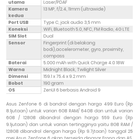
utama
Laser/PDAF
Kamera
13 MP, f/2.4, 11mm (ultrawide)
kedua
Port USB
Type C, jack audio 3,5 mm
Koneksi
WiFi, Bluetooth 5.0, NFC, FM Radio, 4G LTE
SIM Slot
Dual
Sensor
Fingerprint (di belakang
bodi),accelerometer, gyro, proximity,
compass
Baterai
5.000 mAh with Quick Charge 4.0 18W
Warna
Midnight Black, Twilight Silver
Dimensi
159.1 x 75.4 x 9.2 mm
Bobot
190 gram
OS
ZenUI 6 berbasis Android 9
Asus Zenfone 6 di bandrol dengan harga 499 Euro (Rp
8.1jutaan) untuk varian 6GB RAM/ 64GB dan untuk varian
6GB / 128GB dibandrol dengan harga 559 Euro (Rp
9.1jutaan) dan untuk varian tertingginya yaitu 8GB RAM /
128GB dibandrol dengan harga (Rp 9.7jtaan) tanggal 25
mei Asus Zenfone 6 akan terseida dipasar Eropa dan AS,