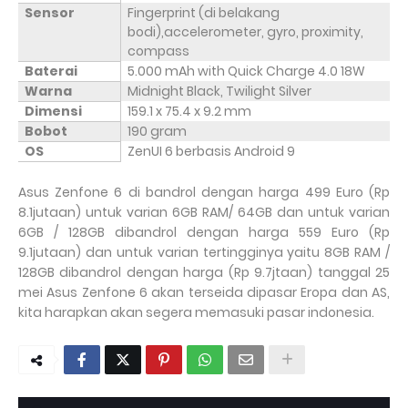
Sensor
Fingerprint (di belakang
bodi),accelerometer, gyro, proximity,
compass
Baterai
5.000 mAh with Quick Charge 4.0 18W
Warna
Midnight Black, Twilight Silver
Dimensi
159.1 x 75.4 x 9.2 mm
Bobot
190 gram
OS
ZenUI 6 berbasis Android 9
Asus Zenfone 6 di bandrol dengan harga 499 Euro (Rp
8.1jutaan) untuk varian 6GB RAM/ 64GB dan untuk varian
6GB / 128GB dibandrol dengan harga 559 Euro (Rp
9.1jutaan) dan untuk varian tertingginya yaitu 8GB RAM /
128GB dibandrol dengan harga (Rp 9.7jtaan) tanggal 25
mei Asus Zenfone 6 akan terseida dipasar Eropa dan AS,
kita harapkan akan segera memasuki pasar indonesia.