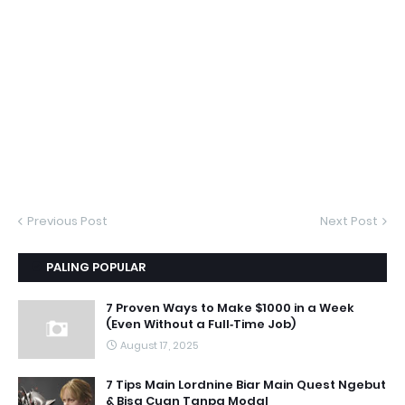
Previous Post
Next Post
PALING POPULAR
7 Proven Ways to Make $1000 in a Week
(Even Without a Full‑Time Job)
August 17, 2025
7 Tips Main Lordnine Biar Main Quest Ngebut
& Bisa Cuan Tanpa Modal