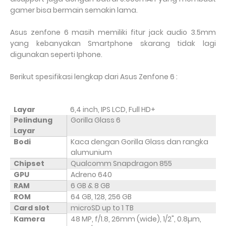
gamer bisa bermain semakin lama.
Asus zenfone 6 masih memiliki fitur jack audio 3.5mm
yang kebanyakan Smartphone skarang tidak lagi
digunakan seperti Iphone.
Berikut spesifikasi lengkap dari Asus Zenfone 6 :
Layar
6,4 inch, IPS LCD, Full HD+
Pelindung
Gorilla Glass 6
Layar
Bodi
Kaca dengan Gorilla Glass dan rangka
alumunium
Chipset
Qualcomm Snapdragon 855
GPU
Adreno 640
RAM
6 GB & 8 GB
ROM
64 GB, 128, 256 GB
Card slot
microSD up to 1 TB
Kamera
48 MP, f/1.8, 26mm (wide), 1/2", 0.8µm,