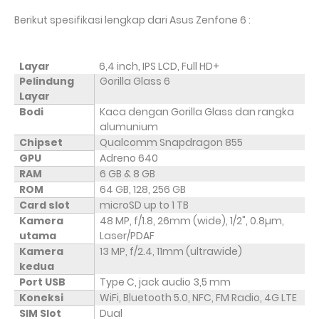
Berikut spesifikasi lengkap dari Asus Zenfone 6 :
Layar
6,4 inch, IPS LCD, Full HD+
Pelindung
Gorilla Glass 6
Layar
Bodi
Kaca dengan Gorilla Glass dan rangka
alumunium
Chipset
Qualcomm Snapdragon 855
GPU
Adreno 640
RAM
6 GB & 8 GB
ROM
64 GB, 128, 256 GB
Card slot
microSD up to 1 TB
Kamera
48 MP, f/1.8, 26mm (wide), 1/2", 0.8µm,
utama
Laser/PDAF
Kamera
13 MP, f/2.4, 11mm (ultrawide)
kedua
Port USB
Type C, jack audio 3,5 mm
Koneksi
WiFi, Bluetooth 5.0, NFC, FM Radio, 4G LTE
SIM Slot
Dual