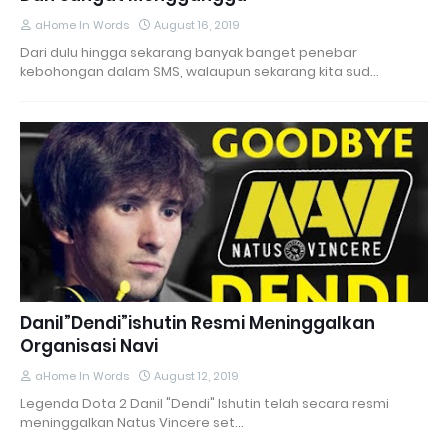
aHome In Words
August 16, 2019
Dari dulu hingga sekarang banyak banget penebar
kebohongan dalam SMS, walaupun sekarang kita sud…
Danil”Dendi”ishutin Resmi Meninggalkan
Organisasi Navi
aHome In Words
August 12, 2019
Legenda Dota 2 Danil "Dendi" Ishutin telah secara resmi
meninggalkan Natus Vincere set…