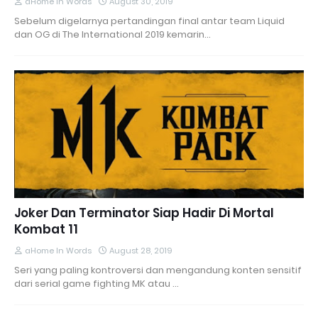
aHome In Words
August 30, 2019
Sebelum digelarnya pertandingan final antar team Liquid
dan OG di The International 2019 kemarin…
Joker Dan Terminator Siap Hadir Di Mortal
Kombat 11
aHome In Words
August 28, 2019
Seri yang paling kontroversi dan mengandung konten sensitif
dari serial game fighting MK atau …