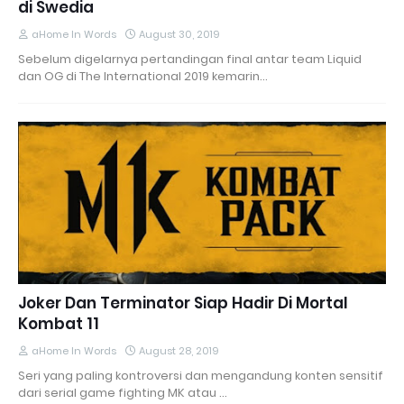
di Swedia
aHome In Words
August 30, 2019
Sebelum digelarnya pertandingan final antar team Liquid
dan OG di The International 2019 kemarin…
Joker Dan Terminator Siap Hadir Di Mortal
Kombat 11
aHome In Words
August 28, 2019
Seri yang paling kontroversi dan mengandung konten sensitif
dari serial game fighting MK atau …