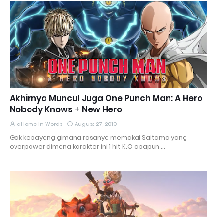
Akhirnya Muncul Juga One Punch Man: A Hero
Nobody Knows + New Hero
aHome In Words
August 27, 2019
Gak kebayang gimana rasanya memakai Saitama yang
overpower dimana karakter ini 1 hit K.O apapun …