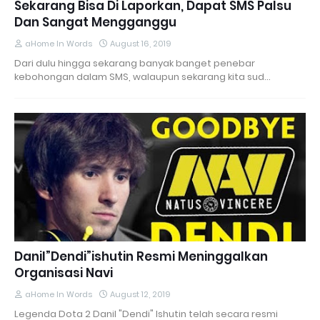
Sekarang Bisa Di Laporkan, Dapat SMS Palsu
Dan Sangat Mengganggu
aHome In Words
August 16, 2019
Dari dulu hingga sekarang banyak banget penebar
kebohongan dalam SMS, walaupun sekarang kita sud…
Danil”Dendi”ishutin Resmi Meninggalkan
Organisasi Navi
aHome In Words
August 12, 2019
Legenda Dota 2 Danil "Dendi" Ishutin telah secara resmi