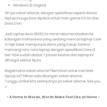
Windows 10 Original
Oh iya sobat aHome, dengan spesifikasi seperti diatas
laptop ini juga bisa dipakai untuk main game CS Go dan
Dota 2 loh.
Jadi Laptop Asus X505Z ini mimin rekomendasikan ke
kalangan mahasiswa yang sedang mencari laptop Core
i3 tapi tidak mempunyai dana yang cukup. Karena
memang rata-rata laptop dengan spesifikasi Core i3
ber-VGA sudah diatas 7 jutaan keatas dan laptop ini
dihargai sekitar 6juta.
Bagaimana sobat aHome? Berminat untuk membeli
laptop ini? Pilihan ada ditangan sobat aHome.
Tunggu artikel kita selanjutnya ya sobat aHome. See you.
J
- A Home In Words, Words Make Feel Like at Home -