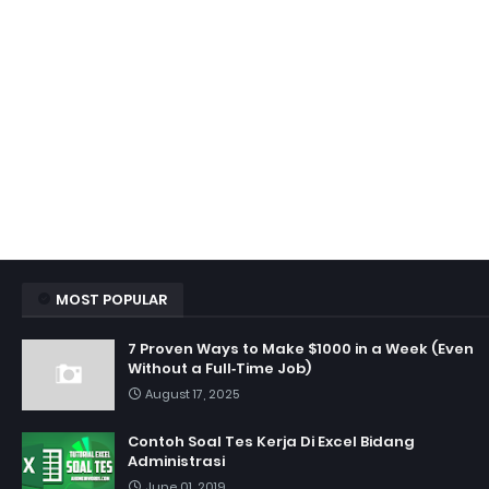
MOST POPULAR
7 Proven Ways to Make $1000 in a Week (Even
Without a Full‑Time Job)
August 17, 2025
Contoh Soal Tes Kerja Di Excel Bidang
Administrasi
June 01, 2019