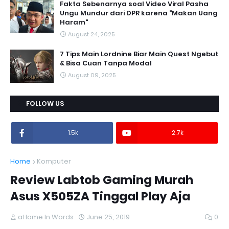
Fakta Sebenarnya soal Video Viral Pasha
Ungu Mundur dari DPR karena "Makan Uang
Haram"
August 24, 2025
7 Tips Main Lordnine Biar Main Quest Ngebut
& Bisa Cuan Tanpa Modal
August 09, 2025
FOLLOW US
1.5k
2.7k
Home
Komputer
Review Labtob Gaming Murah
Asus X505ZA Tinggal Play Aja
aHome In Words
June 25, 2019
0