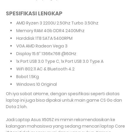
SPESIFIKASI LENGKAP
AMD Ryzen 3 2200U 2.5Ghz Turbo 3.5Ghz
Memory RAM 4Gb DDR4 2400Mhz
Harddisk 1TB SATA 5400RPM
VGA AMD Radeon Vega 3
Display 15.6” 1366x768 @60Hz
1x Port USB 3.0 Type C, 1x Port USB 3.0 Type A
WiFi 802.11 AC & Bluetooth 4.2
Bobot 1.5Kg
Windows 10 Original
Oh iya sobat aHome, dengan spesifikasi seperti diatas
laptop ini juga bisa dipakai untuk main game CS Go dan
Dota 2 loh.
Jadi Laptop Asus X505Z ini mimin rekomendasikan ke
kalangan mahasiswa yang sedang mencari laptop Core