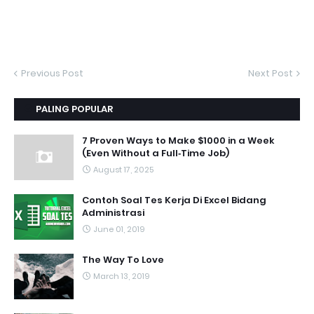
Previous Post
Next Post
PALING POPULAR
7 Proven Ways to Make $1000 in a Week
(Even Without a Full‑Time Job)
August 17, 2025
Contoh Soal Tes Kerja Di Excel Bidang
Administrasi
June 01, 2019
The Way To Love
March 13, 2019