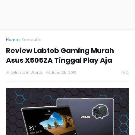
Home
Komputer
Review Labtob Gaming Murah
Asus X505ZA Tinggal Play Aja
aHome In Words
June 25, 2019
0