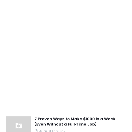
7 Proven Ways to Make $1000 in a Week
(Even Without a Full‑Time Job)
August 17, 2025