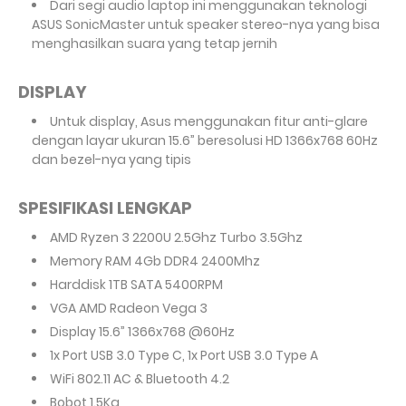
Dari segi audio laptop ini menggunakan teknologi
ASUS SonicMaster untuk speaker stereo-nya yang bisa
menghasilkan suara yang tetap jernih
DISPLAY
Untuk display, Asus menggunakan fitur anti-glare
dengan layar ukuran 15.6” beresolusi HD 1366x768 60Hz
dan bezel-nya yang tipis
SPESIFIKASI LENGKAP
AMD Ryzen 3 2200U 2.5Ghz Turbo 3.5Ghz
Memory RAM 4Gb DDR4 2400Mhz
Harddisk 1TB SATA 5400RPM
VGA AMD Radeon Vega 3
Display 15.6” 1366x768 @60Hz
1x Port USB 3.0 Type C, 1x Port USB 3.0 Type A
WiFi 802.11 AC & Bluetooth 4.2
Bobot 1.5Kg