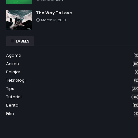
The Way To Love
March 13, 2019
LABELS
Agama
(3)
Anime
(10)
Belajar
(1)
Teknologi
(8)
Tips
(32)
Tutorial
(36)
Berita
(13)
Film
(4)