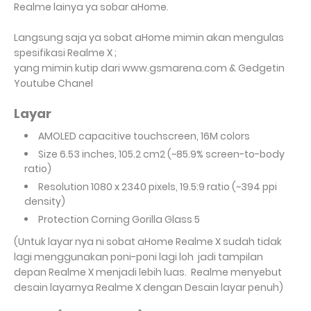
Realme lainya ya sobar aHome.
Langsung saja ya sobat aHome mimin akan mengulas
spesifikasi Realme X ;
yang mimin kutip dari www.gsmarena.com & Gedgetin
Youtube Chanel
Layar
AMOLED capacitive touchscreen, 16M colors
Size
6.53 inches, 105.2 cm2 (~85.9% screen-to-body
ratio)
Resolution 1080 x 2340 pixels, 19.5:9 ratio (~394 ppi
density)
Protection
Corning Gorilla Glass 5
(Untuk layar nya ni sobat aHome Realme X sudah tidak
lagi menggunakan poni-poni lagi loh jadi tampilan
depan Realme X menjadi lebih luas. Realme menyebut
desain layarnya Realme X dengan Desain layar penuh)