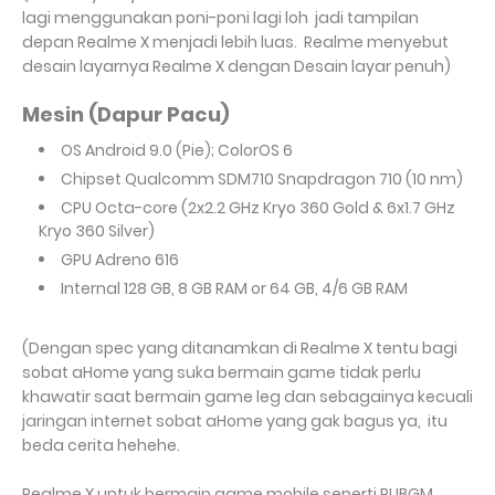
lagi menggunakan poni-poni lagi loh jadi tampilan
depan Realme X menjadi lebih luas. Realme menyebut
desain layarnya Realme X dengan Desain layar penuh)
Mesin (Dapur Pacu)
OS Android 9.0 (Pie); ColorOS 6
Chipset Qualcomm SDM710 Snapdragon 710 (10 nm)
CPU
Octa-core (2x2.2 GHz Kryo 360 Gold & 6x1.7 GHz
Kryo 360 Silver)
GPU
Adreno 616
Internal 128 GB, 8 GB RAM or 64 GB, 4/6 GB RAM
(Dengan spec yang ditanamkan di Realme X tentu bagi
sobat aHome yang suka bermain game tidak perlu
khawatir saat bermain game leg dan sebagainya kecuali
jaringan internet sobat aHome yang gak bagus ya, itu
beda cerita hehehe.
Realme X untuk bermain game mobile seperti PUBGM