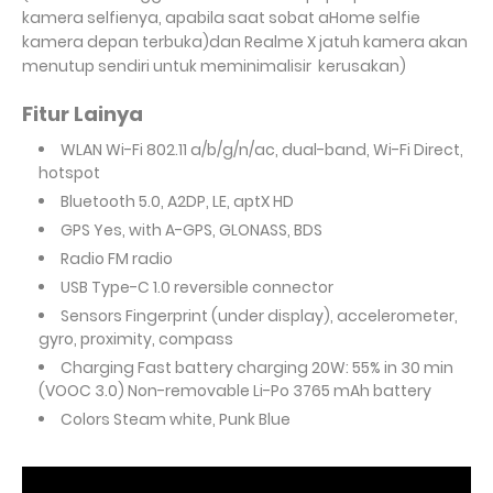
kamera selfienya, apabila saat sobat aHome selfie
kamera depan terbuka)dan Realme X jatuh kamera akan
menutup sendiri untuk meminimalisir kerusakan)
Fitur Lainya
WLAN
Wi-Fi 802.11 a/b/g/n/ac, dual-band, Wi-Fi Direct,
hotspot
Bluetooth 5.0, A2DP, LE, aptX HD
GPS
Yes, with A-GPS, GLONASS, BDS
Radio
FM radio
USB
Type-C 1.0 reversible connector
Sensors Fingerprint (under display), accelerometer,
gyro, proximity, compass
Charging Fast battery charging 20W: 55% in 30 min
(VOOC 3.0) Non-removable Li-Po 3765 mAh battery
Colors Steam white, Punk Blue