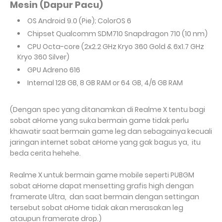
Mesin (Dapur Pacu)
OS Android 9.0 (Pie); ColorOS 6
Chipset Qualcomm SDM710 Snapdragon 710 (10 nm)
CPU
Octa-core (2x2.2 GHz Kryo 360 Gold & 6x1.7 GHz
Kryo 360 Silver)
GPU
Adreno 616
Internal 128 GB, 8 GB RAM or 64 GB, 4/6 GB RAM
(Dengan spec yang ditanamkan di Realme X tentu bagi
sobat aHome yang suka bermain game tidak perlu
khawatir saat bermain game leg dan sebagainya kecuali
jaringan internet sobat aHome yang gak bagus ya, itu
beda cerita hehehe.
Realme X untuk bermain game mobile seperti PUBGM
sobat aHome dapat mensetting grafis high dengan
framerate Ultra, dan saat bermain dengan settingan
tersebut sobat aHome tidak akan merasakan leg
ataupun framerate drop.)