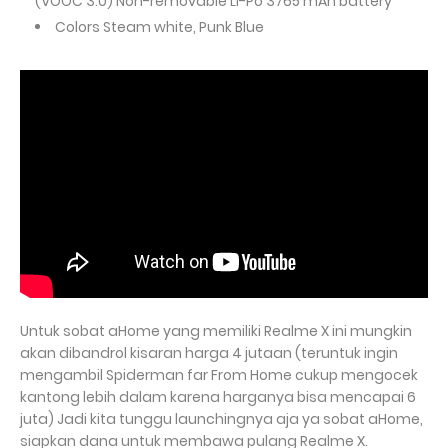
(VOOC 3.0) Non-removable Li-Po 3765 mAh battery
Colors Steam white, Punk Blue
Untuk sobat aHome yang memiliki Realme X ini mungkin
akan dibandrol kisaran harga 4 jutaan (teruntuk ingin
mengambil Spiderman far From Home cukup mengocek
kantong lebih dalam karena harganya bisa mencapai 6
juta) Jadi kita tunggu launchingnya aja ya sobat aHome,
siapkan dana untuk membawa pulang Realme X.