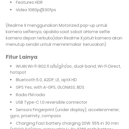
Features HDR
Video
1080p@30fps
(Realme X menggunakan Motorized pop-up untuk
kamera selfienya, apabila saat sobat aHome selfie
kamera depan terbuka)dan Realme X jatuh kamera akan
menutup sendiri untuk meminimalisir kerusakan)
Fitur Lainya
WLAN
Wi-Fi 802.11 a/b/g/n/ac, dual-band, Wi-Fi Direct,
hotspot
Bluetooth 5.0, A2DP, LE, aptX HD
GPS
Yes, with A-GPS, GLONASS, BDS
Radio
FM radio
USB
Type-C 1.0 reversible connector
Sensors Fingerprint (under display), accelerometer,
gyro, proximity, compass
Charging Fast battery charging 20W: 55% in 30 min