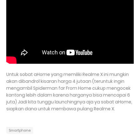
Untuk sobat aHome yang memiliki Realme X ini mungkin
akan dibandrol kisaran harga 4 jutaan (teruntuk ingin
mengambil Spiderman far From Home cukup mengocek
kantong lebih dalam karena harganya bisa mencapai 6
juta) Jadi kita tunggu launchingnya aja ya sobat aHome,
siapkan dana untuk membawa pulang Realme X.
Smartphone