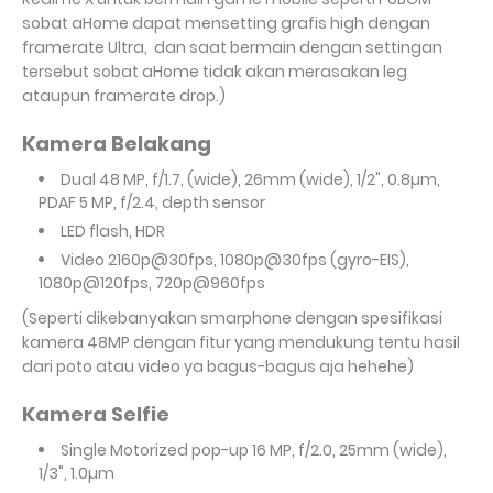
sobat aHome dapat mensetting grafis high dengan
framerate Ultra, dan saat bermain dengan settingan
tersebut sobat aHome tidak akan merasakan leg
ataupun framerate drop.)
Kamera Belakang
Dual
48 MP, f/1.7, (wide), 26mm (wide), 1/2", 0.8µm,
PDAF 5 MP, f/2.4, depth sensor
LED flash, HDR
Video
2160p@30fps, 1080p@30fps (gyro-EIS),
1080p@120fps, 720p@960fps
(Seperti dikebanyakan smarphone dengan spesifikasi
kamera 48MP dengan fitur yang mendukung tentu hasil
dari poto atau video ya bagus-bagus aja hehehe)
Kamera Selfie
Single Motorized pop-up 16 MP, f/2.0, 25mm (wide),
1/3", 1.0µm