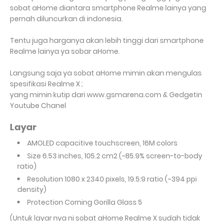
sobat aHome diantara smartphone Realme lainya yang
pernah diluncurkan di indonesia.
Tentu juga harganya akan lebih tinggi dari smartphone
Realme lainya ya sobar aHome.
Langsung saja ya sobat aHome mimin akan mengulas
spesifikasi Realme X ;
yang mimin kutip dari www.gsmarena.com & Gedgetin
Youtube Chanel
Layar
AMOLED capacitive touchscreen, 16M colors
Size
6.53 inches, 105.2 cm2 (~85.9% screen-to-body
ratio)
Resolution 1080 x 2340 pixels, 19.5:9 ratio (~394 ppi
density)
Protection
Corning Gorilla Glass 5
(Untuk layar nya ni sobat aHome Realme X sudah tidak