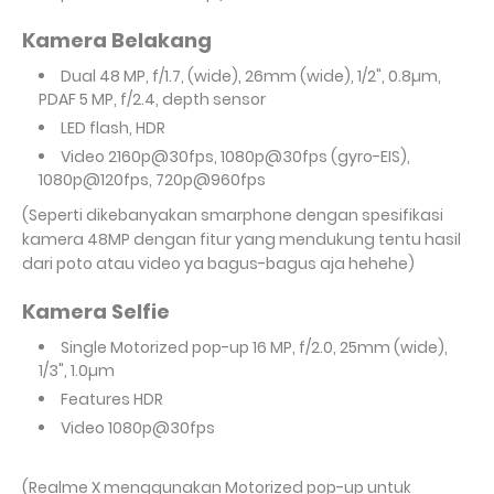
Kamera Belakang
Dual
48 MP, f/1.7, (wide), 26mm (wide), 1/2", 0.8µm,
PDAF 5 MP, f/2.4, depth sensor
LED flash, HDR
Video
2160p@30fps, 1080p@30fps (gyro-EIS),
1080p@120fps, 720p@960fps
(Seperti dikebanyakan smarphone dengan spesifikasi
kamera 48MP dengan fitur yang mendukung tentu hasil
dari poto atau video ya bagus-bagus aja hehehe)
Kamera Selfie
Single Motorized pop-up 16 MP, f/2.0, 25mm (wide),
1/3", 1.0µm
Features HDR
Video
1080p@30fps
(Realme X menggunakan Motorized pop-up untuk