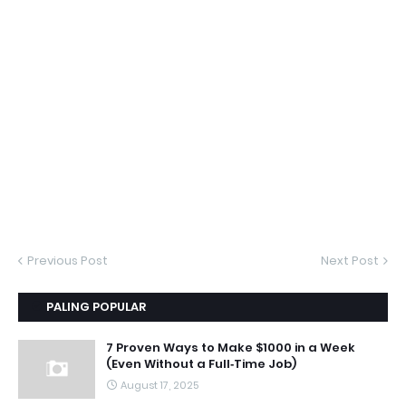
Previous Post
Next Post
PALING POPULAR
7 Proven Ways to Make $1000 in a Week
(Even Without a Full‑Time Job)
August 17, 2025