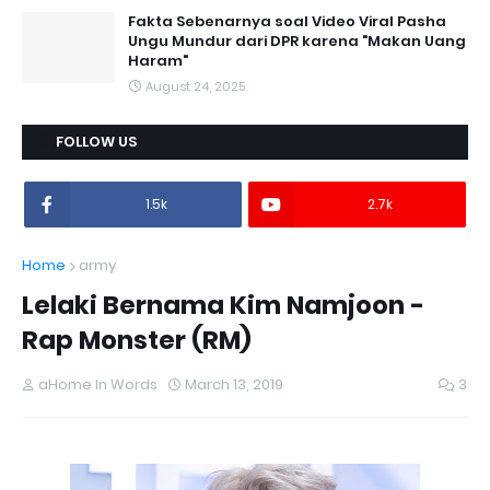
Fakta Sebenarnya soal Video Viral Pasha
Ungu Mundur dari DPR karena "Makan Uang
Haram"
August 24, 2025
FOLLOW US
1.5k
2.7k
Home
army
Lelaki Bernama Kim Namjoon -
Rap Monster (RM)
aHome In Words
March 13, 2019
3