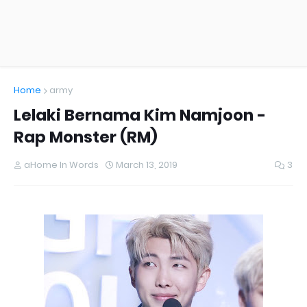
Home
army
Lelaki Bernama Kim Namjoon -
Rap Monster (RM)
aHome In Words
March 13, 2019
3