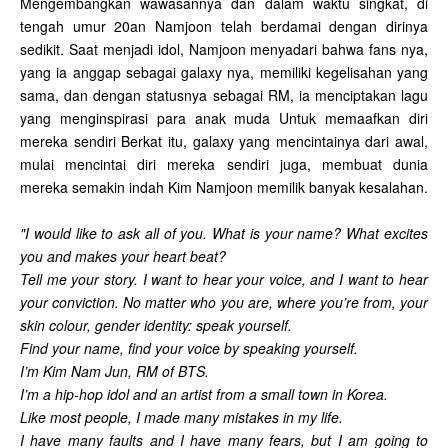
Mengembangkan wawasannya dan dalam waktu singkat, di
tengah umur 20an Namjoon telah berdamai dengan dirinya
sedikit. Saat menjadi idol, Namjoon menyadari bahwa fans nya,
yang ia anggap sebagai galaxy nya, memiliki kegelisahan yang
sama, dan dengan statusnya sebagai RM, ia menciptakan lagu
yang menginspirasi para anak muda Untuk memaafkan diri
mereka sendiri Berkat itu, galaxy yang mencintainya dari awal,
mulai mencintai diri mereka sendiri juga, membuat dunia
mereka semakin indah Kim Namjoon memilik banyak kesalahan.
"I would like to ask all of you. What is your name? What excites
you and makes your heart beat?
Tell me your story. I want to hear your voice, and I want to hear
your conviction. No matter who you are, where you’re from, your
skin colour, gender identity: speak yourself.
Find your name, find your voice by speaking yourself.
I’m Kim Nam Jun, RM of BTS.
I’m a hip-hop idol and an artist from a small town in Korea.
Like most people, I made many mistakes in my life.
I have many faults and I have many fears, but I am going to