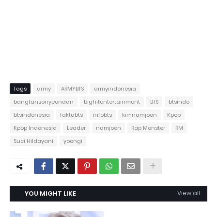
Tags
army
ARMYBTS
armyindonesia
bangtansonyeondan
bighitentertainment
BTS
btsindo
btsindonesia
faktabts
infobts
kimnamjoon
Kpop
Kpop Indonesia
Leader
namjoon
Rap Monster
RM
Suci Hildayani
yoongi
YOU MIGHT LIKE
View all