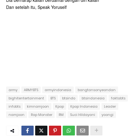
Dia berharap kalian berdamai dengan diri kalian
Dan setelah itu, Speak Yoruself
army
ARMYBTS
armyindonesia
bangtansonyeondan
bighitentertainment
BTS
btsindo
btsindonesia
faktabts
infobts
kimnamjoon
Kpop
Kpop Indonesia
Leader
namjoon
Rap Monster
RM
Suci Hildayani
yoongi