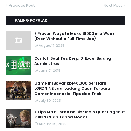
Previous Post
Next Post
PALING POPULAR
7 Proven Ways to Make $1000 in a Week
(Even Without a Full‑Time Job)
August 17, 2025
Contoh Soal Tes Kerja Di Excel Bidang
Administrasi
June 01, 2019
Game Ini Bayar Rp140.000 per Hari!
LORDNINE Jadi Ladang Cuan Terbaru
Gamer Indonesia! Tips dan Trick
July 30, 2025
7 Tips Main Lordnine Biar Main Quest Ngebut
& Bisa Cuan Tanpa Modal
August 09, 2025