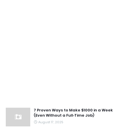
7 Proven Ways to Make $1000 in a Week
(Even Without a Full‑Time Job)
August 17, 2025