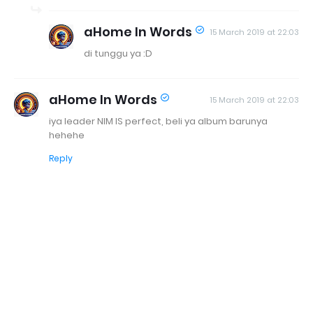
aHome In Words
15 March 2019 at 22:03
di tunggu ya :D
aHome In Words
15 March 2019 at 22:03
iya leader NIM IS perfect, beli ya album barunya
hehehe
Reply