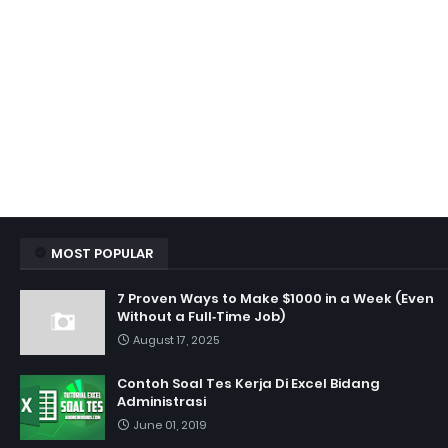
MOST POPULAR
7 Proven Ways to Make $1000 in a Week (Even
Without a Full‑Time Job)
August 17, 2025
Contoh Soal Tes Kerja Di Excel Bidang
Administrasi
June 01, 2019