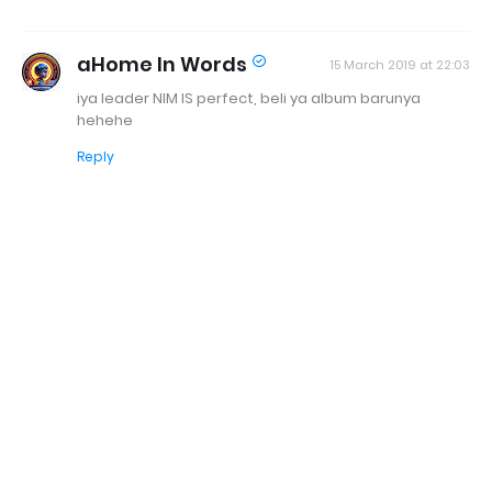
aHome In Words
15 March 2019 at 22:03
iya leader NIM IS perfect, beli ya album barunya
hehehe
Reply