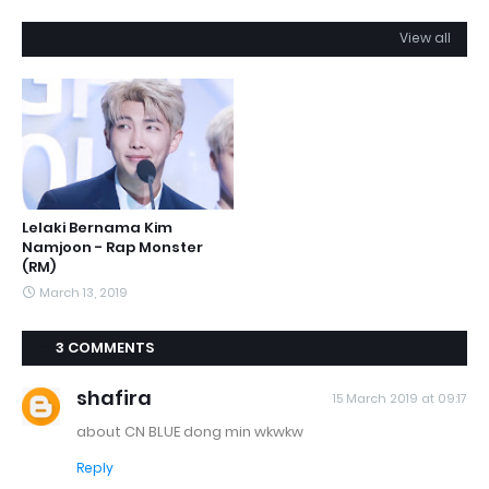
View all
Lelaki Bernama Kim
Namjoon - Rap Monster
(RM)
March 13, 2019
3 COMMENTS
shafira
15 March 2019 at 09:17
about CN BLUE dong min wkwkw
Reply