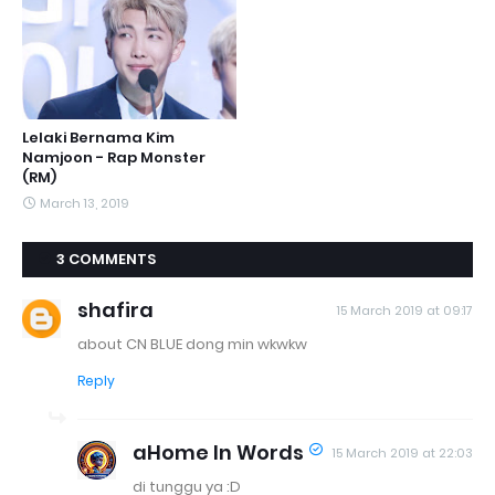
Lelaki Bernama Kim
Namjoon - Rap Monster
(RM)
March 13, 2019
3 COMMENTS
shafira
15 March 2019 at 09:17
about CN BLUE dong min wkwkw
Reply
aHome In Words
15 March 2019 at 22:03
di tunggu ya :D