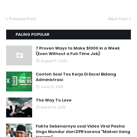
Previous Post
Next Post
PALING POPULAR
7 Proven Ways to Make $1000 in a Week
(Even Without a Full‑Time Job)
August 17, 2025
Contoh Soal Tes Kerja Di Excel Bidang
Administrasi
June 01, 2019
The Way To Love
March 13, 2019
Fakta Sebenarnya soal Video Viral Pasha
Ungu Mundur dari DPR karena "Makan Uang