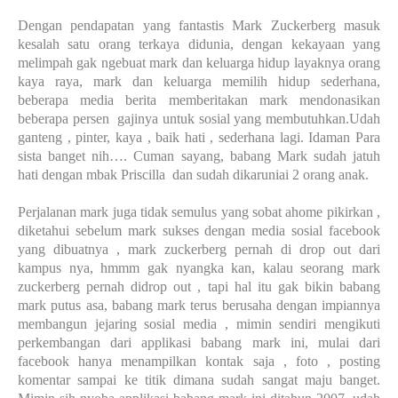
Dengan pendapatan yang fantastis Mark Zuckerberg masuk
kesalah satu orang terkaya didunia, dengan kekayaan yang
melimpah gak ngebuat mark dan keluarga hidup layaknya orang
kaya raya, mark dan keluarga memilih hidup sederhana,
beberapa media berita memberitakan mark mendonasikan
beberapa persen
gajinya untuk sosial yang membutuhkan.Udah
ganteng , pinter, kaya , baik hati , sederhana lagi. Idaman Para
sista banget nih…. Cuman sayang, babang Mark sudah jatuh
hati dengan mbak Priscilla
dan sudah dikaruniai 2 orang anak.
Perjalanan mark juga tidak semulus yang sobat ahome pikirkan ,
diketahui sebelum mark sukses dengan media sosial facebook
yang dibuatnya , mark zuckerberg pernah di drop out dari
kampus nya, hmmm gak nyangka kan, kalau seorang mark
zuckerberg pernah didrop out , tapi hal itu gak bikin babang
mark putus asa, babang mark terus berusaha dengan impiannya
membangun jejaring sosial media , mimin sendiri mengikuti
perkembangan dari applikasi babang mark ini, mulai dari
facebook hanya menampilkan kontak saja , foto , posting
komentar sampai ke titik dimana sudah sangat maju banget.