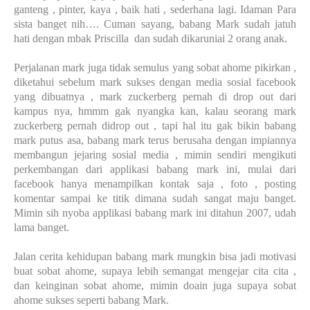
ganteng , pinter, kaya , baik hati , sederhana lagi. Idaman Para
sista banget nih…. Cuman sayang, babang Mark sudah jatuh
hati dengan mbak Priscilla
dan sudah dikaruniai 2 orang anak.
Perjalanan mark juga tidak semulus yang sobat ahome pikirkan ,
diketahui sebelum mark sukses dengan media sosial facebook
yang dibuatnya , mark zuckerberg pernah di drop out dari
kampus nya, hmmm gak nyangka kan, kalau seorang mark
zuckerberg pernah didrop out , tapi hal itu gak bikin babang
mark putus asa, babang mark terus berusaha dengan impiannya
membangun jejaring sosial media , mimin sendiri mengikuti
perkembangan dari applikasi babang mark ini, mulai dari
facebook hanya menampilkan kontak saja , foto , posting
komentar sampai ke titik dimana sudah sangat maju banget.
Mimin sih nyoba applikasi babang mark ini ditahun 2007, udah
lama banget.
Jalan cerita kehidupan babang mark mungkin bisa jadi motivasi
buat sobat ahome, supaya lebih semangat mengejar cita cita ,
dan keinginan sobat ahome, mimin doain juga supaya sobat
ahome sukses seperti babang Mark.