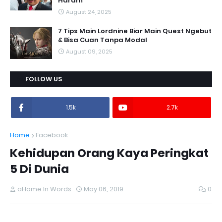
Haram"
August 24, 2025
7 Tips Main Lordnine Biar Main Quest Ngebut
& Bisa Cuan Tanpa Modal
August 09, 2025
FOLLOW US
1.5k
2.7k
Home
Facebook
Kehidupan Orang Kaya Peringkat
5 Di Dunia
aHome In Words
May 06, 2019
0