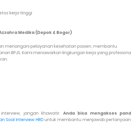
os kerja tinggi
 Azzahra Medika (Depok & Bogor)
akan menangani pelayanan kesehatan pasien, membantu
nan BPJS. Kami menawarkan lingkungan kerja yang profesional
kan.
interview, jangan khawatir.
Anda bisa mengakses pan
n Soal Interview HRD
untuk membantu menjawab pertanyaan 