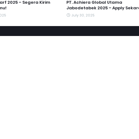
arf 2025 – Segera Kirim
PT. Achiera Global Utama
mu!
Jabodetabek 2025 – Apply Sekar
2025
July 30, 2025