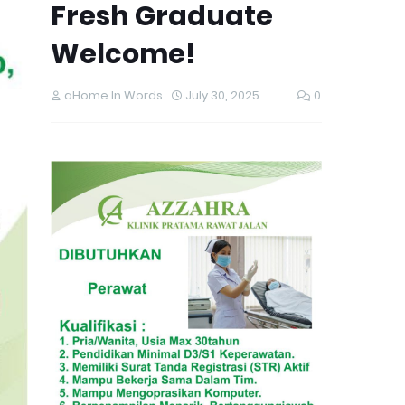
Fresh Graduate
Welcome!
aHome In Words
July 30, 2025
0