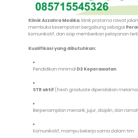
Klinik Azzahra Medika
, klinik pratama rawat ja
membuka kesempatan bergabung sebagai
Pera
komunikatif, dan siap memberikan pelayanan terb
Kualifikasi yang dibutuhkan:
Pendidikan minimal
D3 Keperawatan
STR aktif
(fresh graduate dipersilakan melama
Berpenampilan menarik, jujur, disiplin, dan rama
Komunikatif, mampu bekerja sama dalam tim