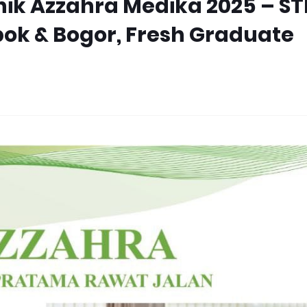
ik Azzahra Medika 2025 – ST
ok & Bogor, Fresh Graduate