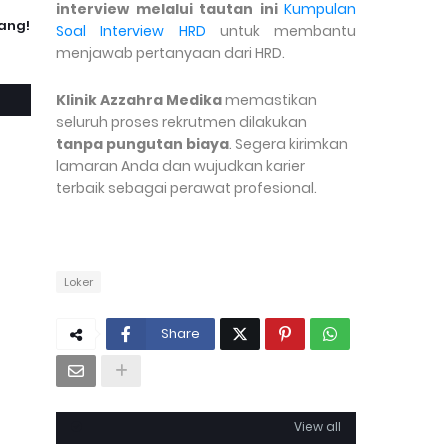
interview melalui tautan ini
Kumpulan
ang!
Soal Interview HRD
untuk membantu
menjawab pertanyaan dari HRD.
Klinik Azzahra Medika
memastikan
seluruh proses rekrutmen dilakukan
tanpa pungutan biaya
. Segera kirimkan
lamaran Anda dan wujudkan karier
terbaik sebagai perawat profesional.
Loker
Share
View all