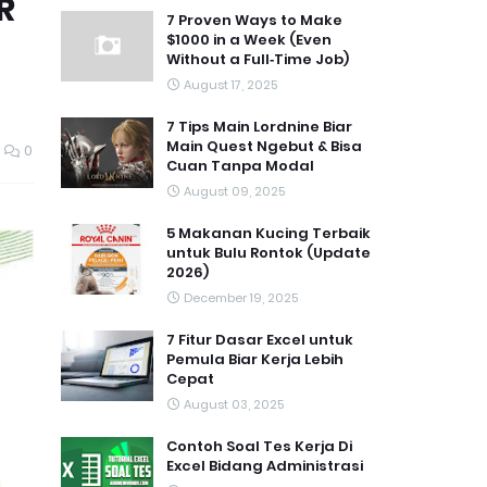
R
7 Proven Ways to Make
$1000 in a Week (Even
Without a Full‑Time Job)
August 17, 2025
7 Tips Main Lordnine Biar
Main Quest Ngebut & Bisa
0
Cuan Tanpa Modal
August 09, 2025
5 Makanan Kucing Terbaik
untuk Bulu Rontok (Update
2026)
December 19, 2025
7 Fitur Dasar Excel untuk
Pemula Biar Kerja Lebih
Cepat
August 03, 2025
Contoh Soal Tes Kerja Di
Excel Bidang Administrasi