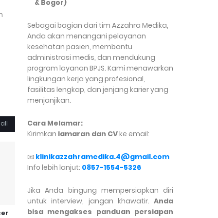
& Bogor)
n
Sebagai bagian dari tim Azzahra Medika,
Anda akan menangani pelayanan
kesehatan pasien, membantu
administrasi medis, dan mendukung
program layanan BPJS. Kami menawarkan
lingkungan kerja yang profesional,
fasilitas lengkap, dan jenjang karier yang
menjanjikan.
Cara Melamar:
all
Kirimkan
lamaran dan CV
ke email:
📧
klinikazzahramedika.4@gmail.com
Info lebih lanjut:
0857-1554-5326
Jika Anda bingung mempersiapkan diri
untuk interview, jangan khawatir.
Anda
bisa mengakses panduan persiapan
cer