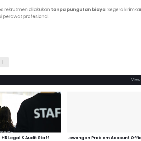
s rekrutmen dilakukan
tanpa pungutan biaya
. Segera kirimka
i perawat profesional.
View 
HR Legal & Audit Staff
Lowongan Problem Account Offi