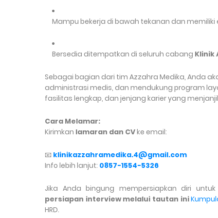
Mampu bekerja di bawah tekanan dan memiliki et
Bersedia ditempatkan di seluruh cabang
Klinik
Sebagai bagian dari tim Azzahra Medika, Anda 
administrasi medis, dan mendukung program laya
fasilitas lengkap, dan jenjang karier yang menjanji
Cara Melamar:
Kirimkan
lamaran dan CV
ke email:
📧
klinikazzahramedika.4@gmail.com
Info lebih lanjut:
0857-1554-5326
Jika Anda bingung mempersiapkan diri untuk 
persiapan interview melalui tautan ini
Kumpula
HRD.