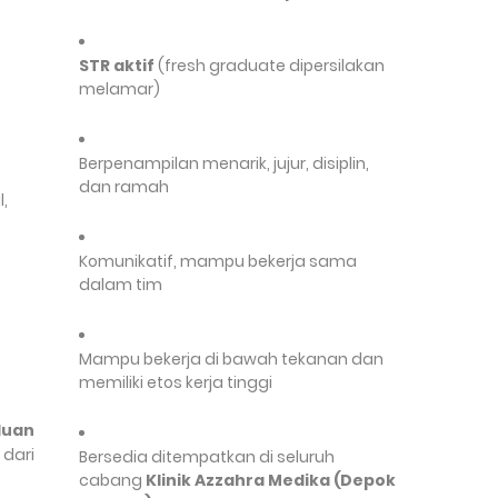
STR aktif
(fresh graduate dipersilakan
melamar)
Berpenampilan menarik, jujur, disiplin,
dan ramah
,
Komunikatif, mampu bekerja sama
dalam tim
Mampu bekerja di bawah tekanan dan
memiliki etos kerja tinggi
duan
dari
Bersedia ditempatkan di seluruh
cabang
Klinik Azzahra Medika (Depok