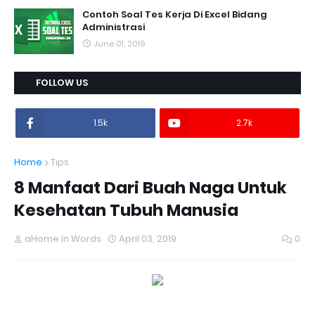
Contoh Soal Tes Kerja Di Excel Bidang
Administrasi
June 01, 2019
FOLLOW US
1.5k
2.7k
Home
Tips
8 Manfaat Dari Buah Naga Untuk
Kesehatan Tubuh Manusia
aHome In Words
April 03, 2019
0