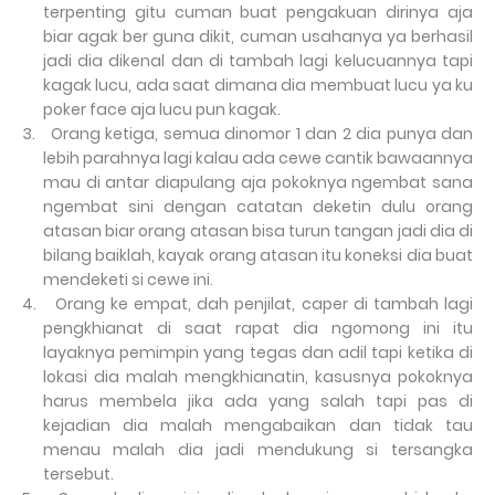
terpenting gitu cuman buat pengakuan dirinya aja
biar agak ber guna dikit, cuman usahanya ya berhasil
jadi dia dikenal dan di tambah lagi kelucuannya tapi
kagak lucu, ada saat dimana dia membuat lucu ya ku
poker face aja lucu pun kagak.
3.
Orang ketiga, semua dinomor 1 dan 2 dia punya dan
lebih parahnya lagi kalau ada cewe cantik bawaannya
mau di antar diapulang aja pokoknya ngembat sana
ngembat sini dengan catatan deketin dulu orang
atasan biar orang atasan bisa turun tangan jadi dia di
bilang baiklah, kayak orang atasan itu koneksi dia buat
mendeketi si cewe ini.
4.
Orang ke empat, dah penjilat, caper di tambah lagi
pengkhianat di saat rapat dia ngomong ini itu
layaknya pemimpin yang tegas dan adil tapi ketika di
lokasi dia malah mengkhianatin, kasusnya pokoknya
harus membela jika ada yang salah tapi pas di
kejadian dia malah mengabaikan dan tidak tau
menau malah dia jadi mendukung si tersangka
tersebut.