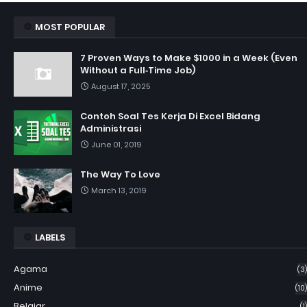
MOST POPULAR
7 Proven Ways to Make $1000 in a Week (Even
Without a Full‑Time Job)
August 17, 2025
Contoh Soal Tes Kerja Di Excel Bidang
Administrasi
June 01, 2019
The Way To Love
March 13, 2019
LABELS
Agama
(3)
Anime
(10)
Belajar
(1)