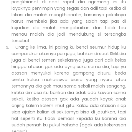
pengkhianat di saat rapat dia ngomong ini itu
layaknya pemimpin yang tegas dan adil tapi ketika di
lokasi dia malah mengkhianatin, kasusnya pokoknya
harus membela jika ada yang salah tapi pas di
kejadian dia malah mengabaikan dan tidak tau
menau malah dia jadi mendukung si tersangka
tersebut.
5.
Orang ke lima, ini paling ku benci seumur hidup ku
sampai akar akarnya pun juga, bahkan di saat SMA dia
juga di benci temen sekelasnya juga dari adik kelas
hingga atasan gak ada ayng suka sama dia, tapi ya
atasan menyukai karena gampang disuru, beda
cerita kalau mahasiswa biasa yang nyuru atau
temannya dia gak mau sama sekali malah songong,
ketika dimasa itu bahkan dia tidak ada kawan sama
sekali, ketika atasan gak ada yaudah kayak anak
anjing kalem kalem imut gitu. Kalau ada atasan siap
siap ajalah kalian di sekitarnya bisa di jatuhkan, tapi
hal seperti itu tidak berhasil kepada ku karena dia
sudah pernah ku pukul hahaha (agak ada kekerasan
sedikit).