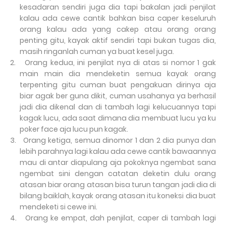
kesadaran sendiri juga dia tapi bakalan jadi penjilat
kalau ada cewe cantik bahkan bisa caper keseluruh
orang kalau ada yang cakep atau orang orang
penting gitu, kayak aktif sendiri tapi bukan tugas dia,
masih ringanlah cuman ya buat kesel juga.
2.
Orang kedua, ini penjilat nya di atas si nomor 1 gak
main main dia mendeketin semua kayak orang
terpenting gitu cuman buat pengakuan dirinya aja
biar agak ber guna dikit, cuman usahanya ya berhasil
jadi dia dikenal dan di tambah lagi kelucuannya tapi
kagak lucu, ada saat dimana dia membuat lucu ya ku
poker face aja lucu pun kagak.
3.
Orang ketiga, semua dinomor 1 dan 2 dia punya dan
lebih parahnya lagi kalau ada cewe cantik bawaannya
mau di antar diapulang aja pokoknya ngembat sana
ngembat sini dengan catatan deketin dulu orang
atasan biar orang atasan bisa turun tangan jadi dia di
bilang baiklah, kayak orang atasan itu koneksi dia buat
mendeketi si cewe ini.
4.
Orang ke empat, dah penjilat, caper di tambah lagi