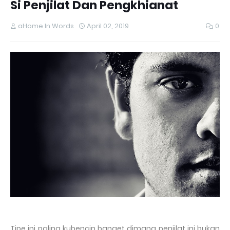
Si Penjilat Dan Pengkhianat
aHome In Words
April 02, 2019
0
Tipe ini paling kubencin banget dimana penjilat ini bukan