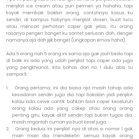
menjilat ice cream atau pun permen ya hahaha, tapi
kayak membaik baikkin orang, contohnya kasus ku
sendiri, di kampus hobynya menjilat dosen, buat lucu
atau mencari perhatian caper gak jelas, itu orang
rasanya pengen banget ku santet seriusan dah, denger
namanya aja dah jijik banget (ungkapan emosi haha).
Ada 5 orang nah 5 orang ini sama aja gak jauh beda tapi
di balik ini ada yang udah penjilat tapi caper ada juga
yang pengkhianat, kita bahas dari no 1 dulu abis tu
sampai 5 :
1.
Orang pertama, ini dia biasa aja masih tahap ada
kesadaran sendiri juga dia tapi bakalan jadi penjilat
kalau ada cewe cantik bahkan bisa caper keseluruh
orang kalau ada yang cakep atau orang orang
penting gitu, kayak aktif sendiri tapi bukan tugas dia,
masih ringanlah cuman ya buat kesel juga.
2.
Orang kedua, ini penjilat nya di atas si nomor 1 gak
main main dia mendeketin semua kayak orang