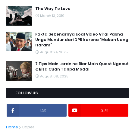
The Way To Love
March 13, 2019
Fakta Sebenarnya soal Video Viral Pasha
Ungu Mundur dari DPR karena "Makan Uang
Haram"
August 24, 2025
7 Tips Main Lordnine Biar Main Quest Ngebut
& Bisa Cuan Tanpa Modal
August 09, 2025
FOLLOW US
1.5k
2.7k
Home
Caper