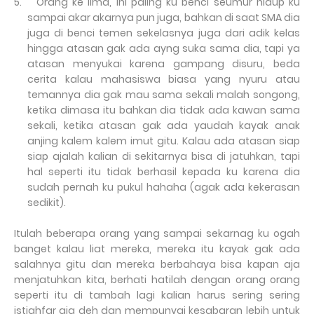
5.
Orang ke lima, ini paling ku benci seumur hidup ku
sampai akar akarnya pun juga, bahkan di saat SMA dia
juga di benci temen sekelasnya juga dari adik kelas
hingga atasan gak ada ayng suka sama dia, tapi ya
atasan menyukai karena gampang disuru, beda
cerita kalau mahasiswa biasa yang nyuru atau
temannya dia gak mau sama sekali malah songong,
ketika dimasa itu bahkan dia tidak ada kawan sama
sekali, ketika atasan gak ada yaudah kayak anak
anjing kalem kalem imut gitu. Kalau ada atasan siap
siap ajalah kalian di sekitarnya bisa di jatuhkan, tapi
hal seperti itu tidak berhasil kepada ku karena dia
sudah pernah ku pukul hahaha (agak ada kekerasan
sedikit).
Itulah beberapa orang yang sampai sekarnag ku ogah
banget kalau liat mereka, mereka itu kayak gak ada
salahnya gitu dan mereka berbahaya bisa kapan aja
menjatuhkan kita, berhati hatilah dengan orang orang
seperti itu di tambah lagi kalian harus sering sering
istighfar aja deh dan mempunyai kesabaran lebih untuk