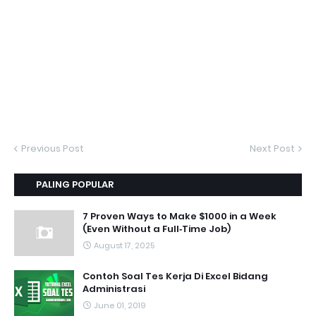
Previous Post
Next Post
PALING POPULAR
7 Proven Ways to Make $1000 in a Week
(Even Without a Full‑Time Job)
August 17, 2025
Contoh Soal Tes Kerja Di Excel Bidang
Administrasi
June 01, 2019