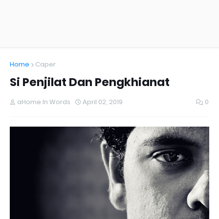
Home
Caper
Si Penjilat Dan Pengkhianat
aHome In Words
April 02, 2019
0