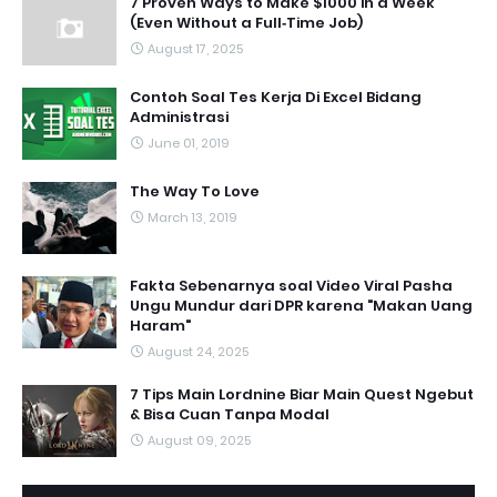
7 Proven Ways to Make $1000 in a Week
(Even Without a Full‑Time Job)
August 17, 2025
Contoh Soal Tes Kerja Di Excel Bidang
Administrasi
June 01, 2019
The Way To Love
March 13, 2019
Fakta Sebenarnya soal Video Viral Pasha
Ungu Mundur dari DPR karena "Makan Uang
Haram"
August 24, 2025
7 Tips Main Lordnine Biar Main Quest Ngebut
& Bisa Cuan Tanpa Modal
August 09, 2025