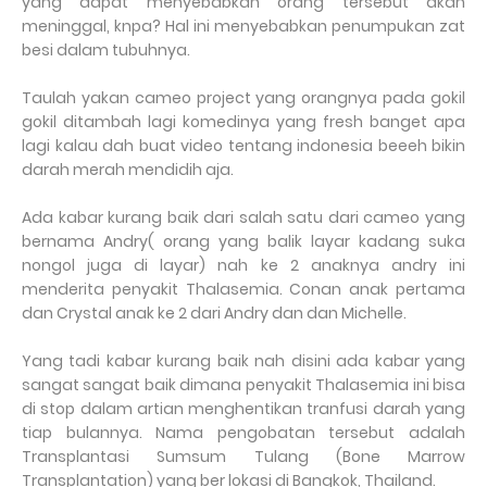
yang dapat menyebabkan orang tersebut akan
meninggal, knpa? Hal ini menyebabkan penumpukan zat
besi dalam tubuhnya.
Taulah yakan cameo project yang orangnya pada gokil
gokil ditambah lagi komedinya yang fresh banget apa
lagi kalau dah buat video tentang indonesia beeeh bikin
darah merah mendidih aja.
Ada kabar kurang baik dari salah satu dari cameo yang
bernama Andry( orang yang balik layar kadang suka
nongol juga di layar) nah ke 2 anaknya andry ini
menderita penyakit Thalasemia. Conan anak pertama
dan Crystal anak ke 2 dari Andry dan dan Michelle.
Yang tadi kabar kurang baik nah disini ada kabar yang
sangat sangat baik dimana penyakit Thalasemia ini bisa
di stop dalam artian menghentikan tranfusi darah yang
tiap bulannya. Nama pengobatan tersebut adalah
Transplantasi Sumsum Tulang (Bone Marrow
Transplantation) yang ber lokasi di Bangkok, Thailand.