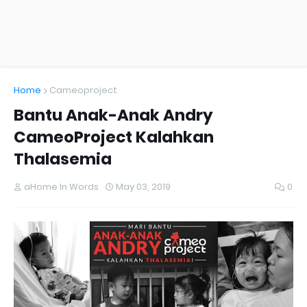
Home
Cameoproject
Bantu Anak-Anak Andry
CameoProject Kalahkan
Thalasemia
aHome In Words
May 03, 2019
0