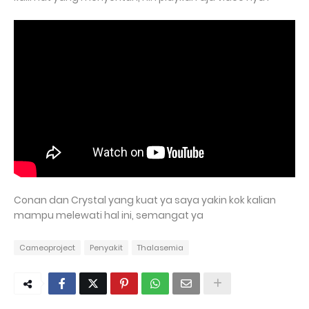
Conan dan Crystal yang kuat ya saya yakin kok kalian
mampu melewati hal ini, semangat ya
Cameoproject
Penyakit
Thalasemia