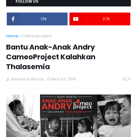
FOLLOW US
1.5k
2.7k
Home
Cameoproject
Bantu Anak-Anak Andry
CameoProject Kalahkan
Thalasemia
aHome In Words
May 03, 2019
0