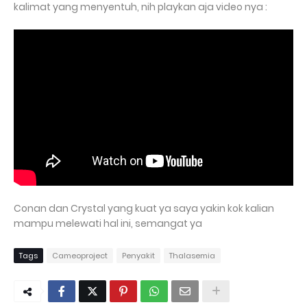
kalimat yang menyentuh, nih playkan aja video nya :
Conan dan Crystal yang kuat ya saya yakin kok kalian
mampu melewati hal ini, semangat ya
Tags
Cameoproject
Penyakit
Thalasemia