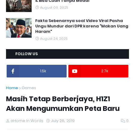
& Bisa Cuan Tanpa Modal
August 09, 2025
Fakta Sebenarnya soal Video Viral Pasha
Ungu Mundur dari DPR karena "Makan Uang
Haram"
August 24, 2025
FOLLOW US
1.5k
2.7k
Home
Games
Masih Tetap Berberjaya, H1Z1
Akan Mengumumkan Peta Baru
aHome In Words
July 28, 2019
0