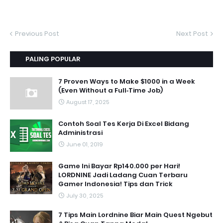
Previous Post
Next Post
PALING POPULAR
7 Proven Ways to Make $1000 in a Week
(Even Without a Full‑Time Job)
August 17, 2025
Contoh Soal Tes Kerja Di Excel Bidang
Administrasi
June 01, 2019
Game Ini Bayar Rp140.000 per Hari!
LORDNINE Jadi Ladang Cuan Terbaru
Gamer Indonesia! Tips dan Trick
July 30, 2025
7 Tips Main Lordnine Biar Main Quest Ngebut